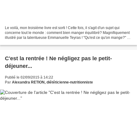
Le voilà, mon troisième livre est sorti ! Cette fois, il s'agit d'un sujet qui
concerne tout le monde : comment bien manger équilibré? Magnifiquement
illustré par la talentueuse Emmanuelle Teyras ! "Qu'est ce qu'on mange?" est
un guide d'une bonne alimentation...
C'est la rentrée ! Ne négligez pas le petit-
déjeuner...
Publié le 02/09/2015 à 14:22
Par
Alexandra RETION, diététicienne-nutritionniste