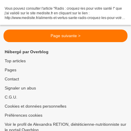
Vous pouvez consulter l'article "Radis : croquez-les pour votre santé !" que
j'ai validé sur le site medisite.fr en cliquant sur le lien :
http://www.medisite.fr/aliments-et-vertus-sante-radis-croquez-les-pour-votre-
sante.625039.74.html
Page suivante >
Hébergé par Overblog
Top articles
Pages
Contact
Signaler un abus
C.G.U.
Cookies et données personnelles
Préférences cookies
Voir le profil de Alexandra RETION, diététicienne-nutritionniste sur
le portail Overblog