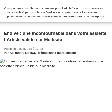
Vous pouvez consulter mon interview pour l'article "Pain : bon ou mauvais
pour la santé?" paru sur le site Medisite en cliquant sur le lien suivant :
http://www.medisite.fr/aliments-et-vertus-sante-pain-bon-ou-mauvais-pour-la-
sante.799961.74.html
Endive : une incontournable dans votre assiette
! Article validé sur Medisite
Publié le 21/11/2014 à 12:48
Par
Alexandra RETION, diététicienne-nutritionniste