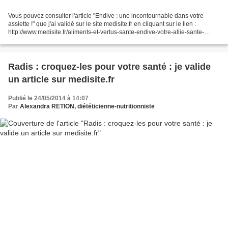
Vous pouvez consulter l'article "Endive : une incontournable dans votre
assiette !" que j'ai validé sur le site medisite.fr en cliquant sur le lien :
http://www.medisite.fr/aliments-et-vertus-sante-endive-votre-allie-sante-
pendant-lhiver.732395.74.ht...
Radis : croquez-les pour votre santé : je valide
un article sur medisite.fr
Publié le 24/05/2014 à 14:07
Par
Alexandra RETION, diététicienne-nutritionniste